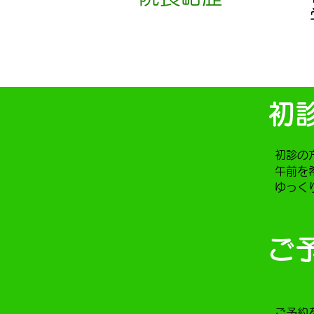
初
初診の
午前を
ゆっく
ご
ご予約