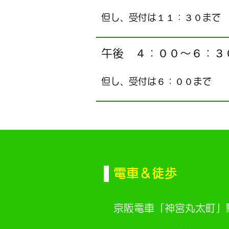
​但し、受付は１１：３０まで
午後 ４：００～６：３
​但し、受付は６：００まで
電車＆徒歩
京阪電車「神宮丸太町」駅