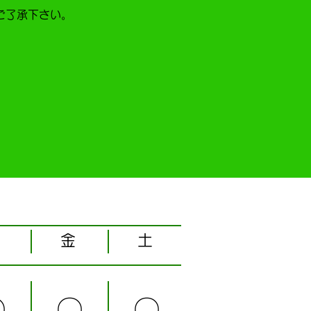
ご了承下さい。
金
土
〇
〇
〇