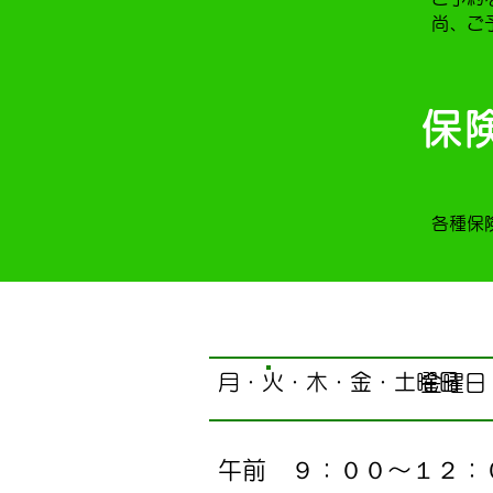
尚、ご
保
各種保
月・火・木・金・土曜日
金曜日
​午前 ９：００～１２：