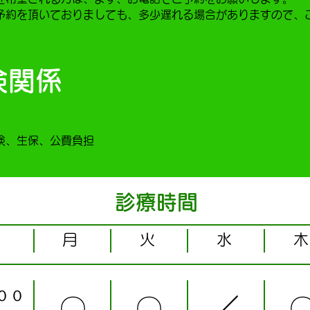
予約を頂いておりましても、多少遅れる場合がありますので、
険関係
険、生保、公費負担
​診療時間
​月
火
水
木
００
〇
〇
／